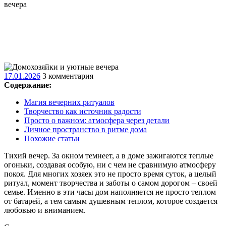
вечера
17.01.2026
17.01.2026
3 комментария
Содержание:
Магия вечерних ритуалов
Творчество как источник радости
Просто о важном: атмосфера через детали
Личное пространство в ритме дома
Похожие статьи
Тихий вечер. За окном темнеет, а в доме зажигаются теплые
огоньки, создавая особую, ни с чем не сравнимую атмосферу
покоя. Для многих хозяек это не просто время суток, а целый
ритуал, момент творчества и заботы о самом дорогом – своей
семье. Именно в эти часы дом наполняется не просто теплом
от батарей, а тем самым душевным теплом, которое создается
любовью и вниманием.