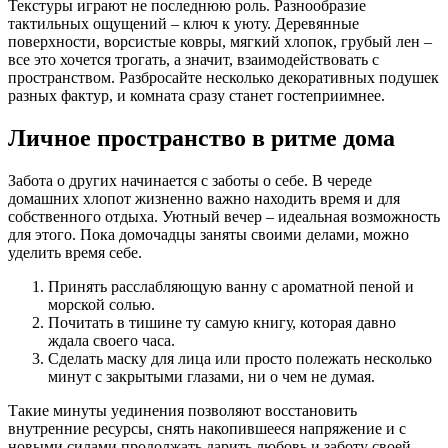
Текстуры играют не последнюю роль. Разнообразие
тактильных ощущений – ключ к уюту. Деревянные
поверхности, ворсистые ковры, мягкий хлопок, грубый лен –
все это хочется трогать, а значит, взаимодействовать с
пространством. Разбросайте несколько декоративных подушек
разных фактур, и комната сразу станет гостеприимнее.
Личное пространство в ритме дома
Забота о других начинается с заботы о себе. В череде
домашних хлопот жизненно важно находить время и для
собственного отдыха. Уютный вечер – идеальная возможность
для этого. Пока домочадцы заняты своими делами, можно
уделить время себе.
Принять расслабляющую ванну с ароматной пеной и
морской солью.
Почитать в тишине ту самую книгу, которая давно
ждала своего часа.
Сделать маску для лица или просто полежать несколько
минут с закрытыми глазами, ни о чем не думая.
Такие минуты уединения позволяют восстановить
внутренние ресурсы, снять накопившееся напряжение и с
новыми силами продолжать дарить любовь и заботу своей