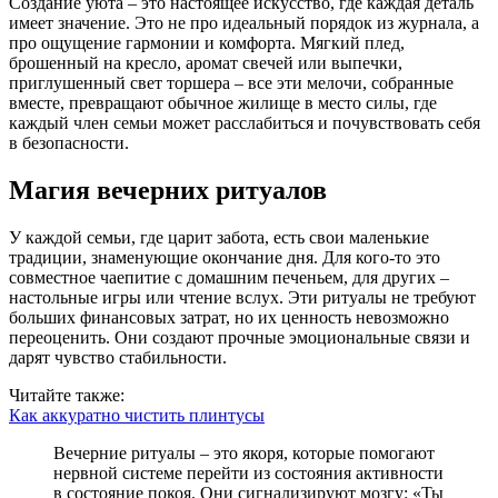
Создание уюта – это настоящее искусство, где каждая деталь
имеет значение. Это не про идеальный порядок из журнала, а
про ощущение гармонии и комфорта. Мягкий плед,
брошенный на кресло, аромат свечей или выпечки,
приглушенный свет торшера – все эти мелочи, собранные
вместе, превращают обычное жилище в место силы, где
каждый член семьи может расслабиться и почувствовать себя
в безопасности.
Магия вечерних ритуалов
У каждой семьи, где царит забота, есть свои маленькие
традиции, знаменующие окончание дня. Для кого-то это
совместное чаепитие с домашним печеньем, для других –
настольные игры или чтение вслух. Эти ритуалы не требуют
больших финансовых затрат, но их ценность невозможно
переоценить. Они создают прочные эмоциональные связи и
дарят чувство стабильности.
Читайте также:
Как аккуратно чистить плинтусы
Вечерние ритуалы – это якоря, которые помогают
нервной системе перейти из состояния активности
в состояние покоя. Они сигнализируют мозгу: «Ты