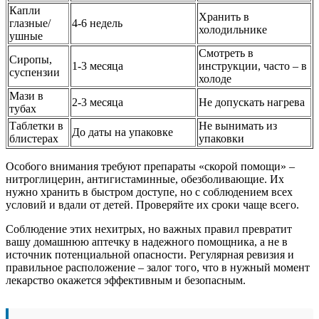
Капли
Хранить в
глазные/
4-6 недель
холодильнике
ушные
Смотреть в
Сиропы,
1-3 месяца
инструкции, часто – в
суспензии
холоде
Мази в
2-3 месяца
Не допускать нагрева
тубах
Таблетки в
Не вынимать из
До даты на упаковке
блистерах
упаковки
Особого внимания требуют препараты «скорой помощи» –
нитроглицерин, антигистаминные, обезболивающие. Их
нужно хранить в быстром доступе, но с соблюдением всех
условий и вдали от детей. Проверяйте их сроки чаще всего.
Соблюдение этих нехитрых, но важных правил превратит
вашу домашнюю аптечку в надежного помощника, а не в
источник потенциальной опасности. Регулярная ревизия и
правильное расположение – залог того, что в нужный момент
лекарство окажется эффективным и безопасным.