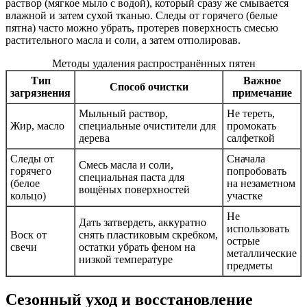
раствор (мягкое мыло с водой), который сразу же смывается
влажной и затем сухой тканью. Следы от горячего (белые
пятна) часто можно убрать, протерев поверхность смесью
растительного масла и соли, а затем отполировав.
Методы удаления распространённых пятен
Тип
Важное
Способ очистки
загрязнения
примечание
Мыльный раствор,
Не тереть,
Жир, масло
специальные очистители для
промокать
дерева
салфеткой
Следы от
Сначала
Смесь масла и соли,
горячего
попробовать
специальная паста для
(белое
на незаметном
вощёных поверхностей
кольцо)
участке
Не
Дать затвердеть, аккуратно
использовать
Воск от
снять пластиковым скребком,
острые
свечи
остатки убрать феном на
металлические
низкой температуре
предметы
Сезонный уход и восстановление