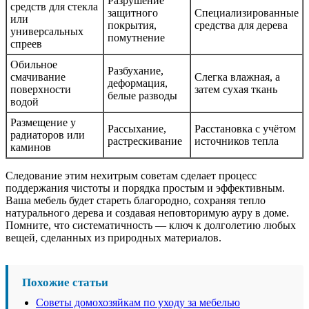
Разрушение
средств для стекла
защитного
Специализированные
или
покрытия,
средства для дерева
универсальных
помутнение
спреев
Обильное
Разбухание,
смачивание
Слегка влажная, а
деформация,
поверхности
затем сухая ткань
белые разводы
водой
Размещение у
Рассыхание,
Расстановка с учётом
радиаторов или
растрескивание
источников тепла
каминов
Следование этим нехитрым советам сделает процесс
поддержания чистоты и порядка простым и эффективным.
Ваша мебель будет стареть благородно, сохраняя тепло
натурального дерева и создавая неповторимую ауру в доме.
Помните, что систематичность — ключ к долголетию любых
вещей, сделанных из природных материалов.
Похожие статьи
Советы домохозяйкам по уходу за мебелью