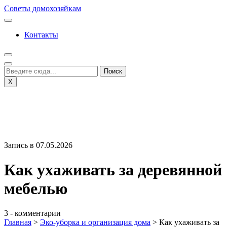
Перейти
Советы домохозяйкам
к
содержимому
Контакты
X
Запись в 07.05.2026
Как ухаживать за деревянной
мебелью
3 - комментарии
Главная
>
Эко-уборка и организация дома
>
Как ухаживать за