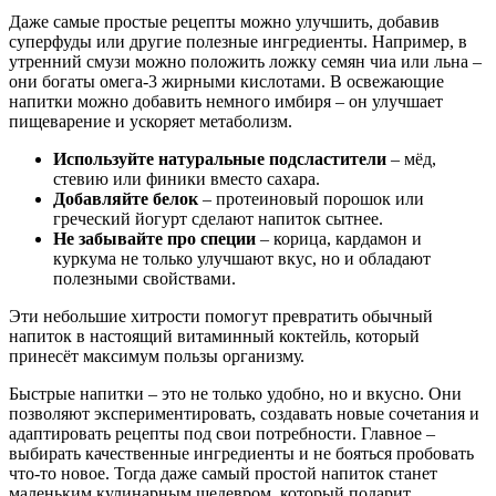
Даже самые простые рецепты можно улучшить, добавив
суперфуды или другие полезные ингредиенты. Например, в
утренний смузи можно положить ложку семян чиа или льна –
они богаты омега-3 жирными кислотами. В освежающие
напитки можно добавить немного имбиря – он улучшает
пищеварение и ускоряет метаболизм.
Используйте натуральные подсластители
– мёд,
стевию или финики вместо сахара.
Добавляйте белок
– протеиновый порошок или
греческий йогурт сделают напиток сытнее.
Не забывайте про специи
– корица, кардамон и
куркума не только улучшают вкус, но и обладают
полезными свойствами.
Эти небольшие хитрости помогут превратить обычный
напиток в настоящий витаминный коктейль, который
принесёт максимум пользы организму.
Быстрые напитки – это не только удобно, но и вкусно. Они
позволяют экспериментировать, создавать новые сочетания и
адаптировать рецепты под свои потребности. Главное –
выбирать качественные ингредиенты и не бояться пробовать
что-то новое. Тогда даже самый простой напиток станет
маленьким кулинарным шедевром, который подарит