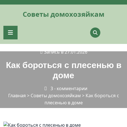
Перейти
к
Советы домохозяйкам
содержимому
Запись в 27.01.2026
Как бороться с плесенью в
доме
3 - комментарии
Главная
>
Советы домохозяйкам
>
Как бороться с
плесенью в доме