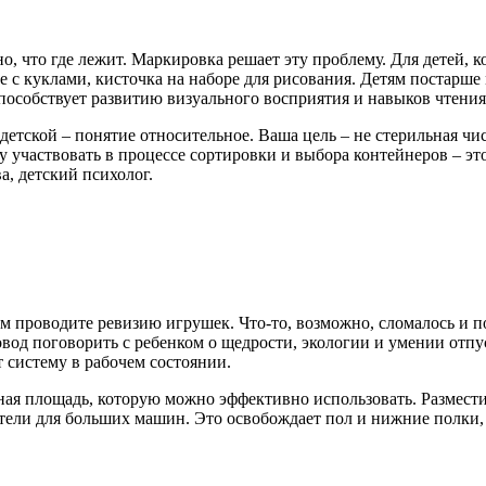
, что где лежит. Маркировка решает эту проблему. Для детей, к
ке с куклами, кисточка на наборе для рисования. Детям постар
способствует развитию визуального восприятия и навыков чтения
етской – понятие относительное. Ваша цель – не стерильная чис
 участвовать в процессе сортировки и выбора контейнеров – это
а, детский психолог.
ом проводите ревизию игрушек. Что-то, возможно, сломалось и п
вод поговорить с ребенком о щедрости, экологии и умении отпу
 систему в рабочем состоянии.
нная площадь, которую можно эффективно использовать. Размест
ели для больших машин. Это освобождает пол и нижние полки, 