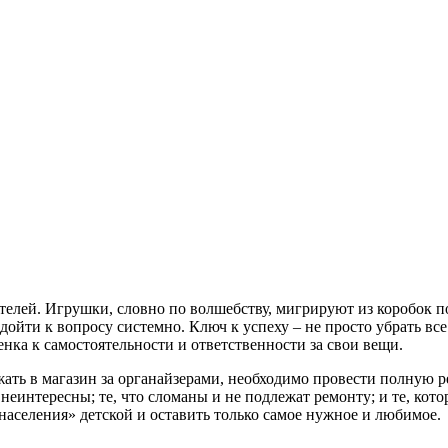
телей. Игрушки, словно по волшебству, мигрируют из коробок по
ойти к вопросу системно. Ключ к успеху – не просто убрать все 
нка к самостоятельности и ответственности за свои вещи.
ть в магазин за органайзерами, необходимо провести полную рев
 неинтересны; те, что сломаны и не подлежат ремонту; и те, кот
«населения» детской и оставить только самое нужное и любимое.