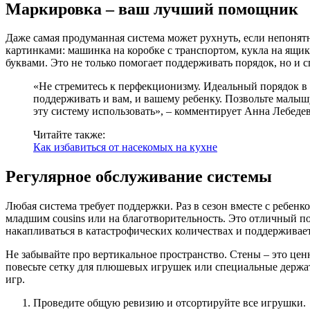
Маркировка – ваш лучший помощник
Даже самая продуманная система может рухнуть, если непонятно
картинками: машинка на коробке с транспортом, кукла на ящи
буквами. Это не только помогает поддерживать порядок, но и 
«Не стремитесь к перфекционизму. Идеальный порядок в д
поддерживать и вам, и вашему ребенку. Позвольте малышу
эту систему использовать», – комментирует Анна Лебедев
Читайте также:
Как избавиться от насекомых на кухне
Регулярное обслуживание системы
Любая система требует поддержки. Раз в сезон вместе с ребенк
младшим cousins или на благотворительность. Это отличный по
накапливаться в катастрофических количествах и поддерживает
Не забывайте про вертикальное пространство. Стены – это це
повесьте сетку для плюшевых игрушек или специальные держат
игр.
Проведите общую ревизию и отсортируйте все игрушки.