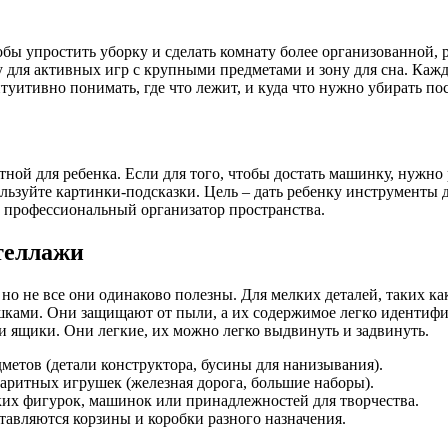
ы упростить уборку и сделать комнату более организованной, ра
ну для активных игр с крупными предметами и зону для сна. Каж
уитивно понимать, где что лежит, и куда что нужно убирать по
ой для ребенка. Если для того, чтобы достать машинку, нужно 
ьзуйте картинки-подсказки. Цель – дать ребенку инструменты дл
, профессиональный организатор пространства.
теллажи
но не все они одинаково полезны. Для мелких деталей, таких ка
шками. Они защищают от пыли, а их содержимое легко идентифи
и ящики. Они легкие, их можно легко выдвинуть и задвинуть.
метов (детали конструктора, бусины для нанизывания).
аритных игрушек (железная дорога, большие наборы).
ких фигурок, машинок или принадлежностей для творчества.
тавляются корзины и коробки разного назначения.