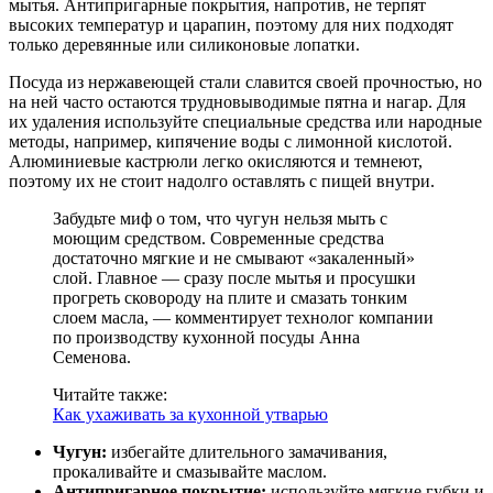
мытья. Антипригарные покрытия, напротив, не терпят
высоких температур и царапин, поэтому для них подходят
только деревянные или силиконовые лопатки.
Посуда из нержавеющей стали славится своей прочностью, но
на ней часто остаются трудновыводимые пятна и нагар. Для
их удаления используйте специальные средства или народные
методы, например, кипячение воды с лимонной кислотой.
Алюминиевые кастрюли легко окисляются и темнеют,
поэтому их не стоит надолго оставлять с пищей внутри.
Забудьте миф о том, что чугун нельзя мыть с
моющим средством. Современные средства
достаточно мягкие и не смывают «закаленный»
слой. Главное — сразу после мытья и просушки
прогреть сковороду на плите и смазать тонким
слоем масла, — комментирует технолог компании
по производству кухонной посуды Анна
Семенова.
Читайте также:
Как ухаживать за кухонной утварью
Чугун:
избегайте длительного замачивания,
прокаливайте и смазывайте маслом.
Антипригарное покрытие:
используйте мягкие губки и