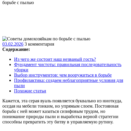
борьбе с пылью
03.02.2026
03.02.2026
3 комментария
Содержание:
Из чего же состоит наш незваный гость?
Фундамент чистоты: правильная последовательность
уборки
Выбор инструментов: чем вооружиться в борьбе
Профилактика: создаем неблагоприятные условия для
пыли
Похожие статьи
Кажется, эта серая вуаль появляется буквально из ниоткуда,
оседая на мебели тонким, но упрямым слоем. Постоянная
борьба с ней может казаться сизифовым трудом, но
понимание природы пыли и выработка верной стратегии
способны превратить эту битву в управляемую рутину.