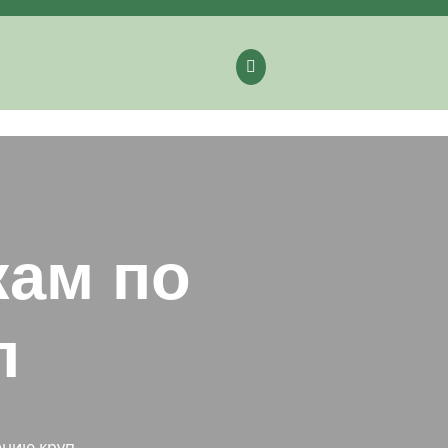
кам по
п
ению круп