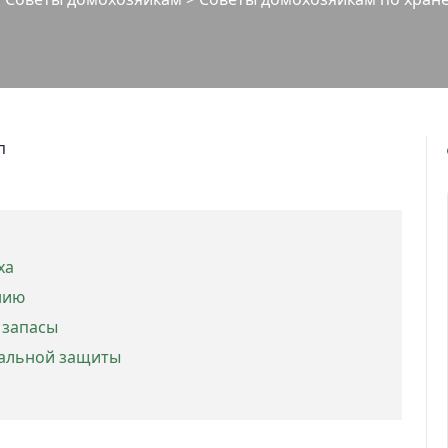
ха
нию
 запасы
мальной защиты