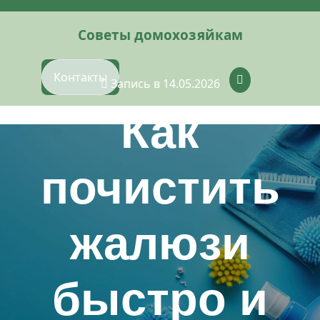
Перейти
к
Советы домохозяйкам
содержимому
Контакты
Запись в 14.05.2026
Как
почистить
жалюзи
быстро и