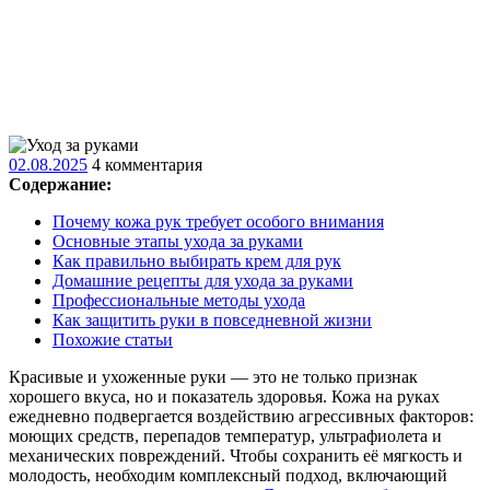
02.08.2025
02.08.2025
4 комментария
Содержание:
Почему кожа рук требует особого внимания
Основные этапы ухода за руками
Как правильно выбирать крем для рук
Домашние рецепты для ухода за руками
Профессиональные методы ухода
Как защитить руки в повседневной жизни
Похожие статьи
Красивые и ухоженные руки — это не только признак
хорошего вкуса, но и показатель здоровья. Кожа на руках
ежедневно подвергается воздействию агрессивных факторов:
моющих средств, перепадов температур, ультрафиолета и
механических повреждений. Чтобы сохранить её мягкость и
молодость, необходим комплексный подход, включающий